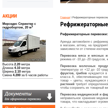
АКЦИИ
Главная
\
Рефрижераторные перевозк
Рефрижераторные
Мерседес Спринтер с
3
гидробортом, 20 м
Рефрижераторные перевозки: 
Аренда автомобиля с рефрижера
в магазин, аптеку, на предпри
зависимости от степени изотер
Перевозка мяса и мясных и
режима от -10 до -20 градусов
Высота
2.20
метра
Перевозка молочных проду
Длинна
4.10
метра
температуру от +12 до -10 гра
Ширина
2.10
метра
фруктов, грибов
нуждается в 
Смена
4.200
за 6 часов работы
класса А, обеспечивающее пос
товар – цветы, нуждающиеся 
растений
требует определенной
чтобы сохранить их товарный ви
Перевозка медицинской и фа
неправильное хранение медикам
товара, что накладывает огром