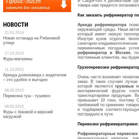
В CargoProfit к деликатным гр
товара нам придется оплачиват
Как заказать рефрижератор п
НОВОСТИ
Аренда рефрижератора
позв
окружающей среды. Наши авто
21.01.2016
который имеет низкую теплопр
Новая эстакада на Рябиновой
Изнутри кузов отделан безо
улице
санитарно-эпидемиологическ
переменчивые погодные усло
рефрижератор в Москве
, п
17.10.2015
постоянным клиентом, мы будем
Фуры-магазины
Грузоперевозки рефрижерато
11.10.2015
Аренда длинномера с водителем
Очень часто возникает незапла
– это удобно и выгодно
заказ. В таких случаях лучше
которой являются
грузовые 
08.02.2015
изотермический фургон соо
транспортировки продукции. В
Перевозка туш - тушевоз
превышает 10 тонн, поэтому C
требований по хранению товар
08.02.2015
и подбираем соответствующую
Фуры с боковой и верхней
пострадало в пути.
загрузкой
Перевозки рефрижераторами: 
Рефрижераторные перевозки
безалкогольных напитков, ла