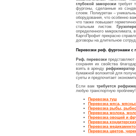
глубокой заморозки
требует т
фургоны, сделанные из сэндв
слоем. Полиуретан – уникальн
оборудования, что особенно ва
что также повышает герметичн
стальным листом.
Грузопе
определенного микроклимата, в
КаргоПрофит прекрасно справл
договоры на длительное сотруд
Перевозки реф. фургонами с
Реф. перевозки
представляют с
сохраняя их свойства благода
взять в аренду
рефрижератор 
бумажной волокитой для получе
суеты и предпочитает экономит
Если вам
требуется рефриже
любую транспортную проблему!
Перевозка туш
Перевозка мяса, мясны
Перевозка рыбы, рыбн
Перевозка молока, мол
Перевозка овощей и фр
Перевозка кондитерски
Перевозка медикаменто
Перевозка цветов, чере